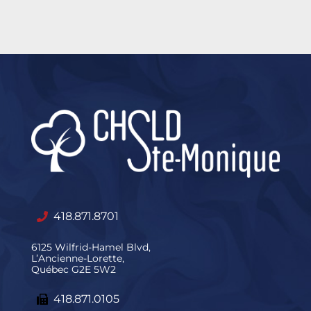
418.871.8701
6125 Wilfrid-Hamel Blvd,
L’Ancienne-Lorette,
Québec G2E 5W2
418.871.0105