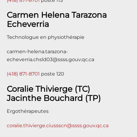
(418) 871-8701
poste 115
Carmen Helena Tarazona
Echeverria
Technologue en physiothérapie
carmen-helena.tarazona-
echeverria.chsld03@ssss.gouv.qc.ca
(418) 871-8701
poste 120
Coralie Thivierge (TC)
Jacinthe Bouchard (TP)
Ergothérapeutes
coralie.thivierge.ciussscn@ssss.gouv.qc.ca