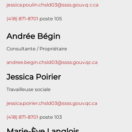
jessica.poulin.chsld03@ssss.gouv.q c.ca
(418) 871-8701
poste 105
Andrée Bégin
Consultante / Propriétaire
andree.begin.chsld03@ssss.gouv.qc.ca
Jessica Poirier
Travailleuse sociale
jessica.poirier.chsld03@ssss.gouv.qc.ca
(418) 871-8701
poste 103
Marie-Ève Langlois