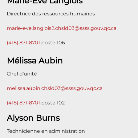
Marie-Ève Langlois
Directrice des ressources humaines
marie-eve.langlois2.chsld03@ssss.gouv.qc.ca
(418) 871-8701
poste 106
Mélissa Aubin
Chef d’unité
melissa.aubin.chsld03@ssss.gouv.qc.ca
(418) 871-8701
poste 102
Alyson Burns
Technicienne en administration