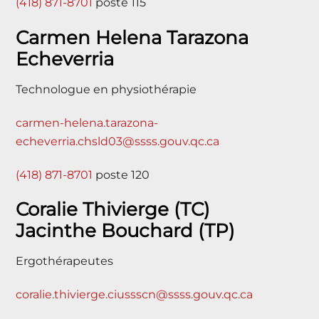
(418) 871-8701
poste 115
Carmen Helena Tarazona
Echeverria
Technologue en physiothérapie
carmen-helena.tarazona-
echeverria.chsld03@ssss.gouv.qc.ca
(418) 871-8701
poste 120
Coralie Thivierge (TC)
Jacinthe Bouchard (TP)
Ergothérapeutes
coralie.thivierge.ciussscn@ssss.gouv.qc.ca