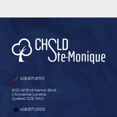
418.871.8701
6125 Wilfrid-Hamel Blvd,
L’Ancienne-Lorette,
Québec G2E 5W2
418.871.0105